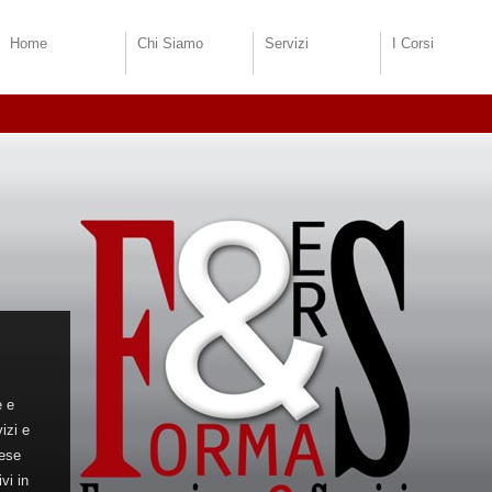
Home
Chi Siamo
Servizi
I Corsi
e e
izi e
rese
vi in