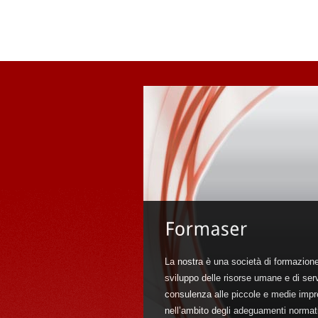
La nostra è una società di formazion
sviluppo delle risorse umane e di serv
consulenza alle piccole e medie imp
nell’ambito degli adeguamenti normati