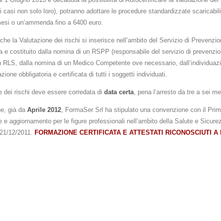
ni casi non solo loro), potranno adottare le procedure standardizzate scaricabili 
 mesi o un’ammenda fino a 6400 euro.
 che la Valutazione dei rischi si inserisce nell’ambito del Servizio di Prevenzi
a e costituito dalla nomina di un RSPP (responsabile del servizio di prevenzion
 RLS, dalla nomina di un Medico Competente ove necessario, dall’individuazion
one obbligatoria e certificata di tutti i soggetti individuati.
e dei rischi deve essere corredata di
data certa
, pena l’arresto da tre a sei 
che, già da
Aprile 2012
, FormaSer Srl ha stipulato una convenzione con il Prima
ne e aggiornamento per le figure professionali nell’ambito della Salute e Sicur
 21/12/2011.
FORMAZIONE CERTIFICATA E ATTESTATI RICONOSCIUTI A