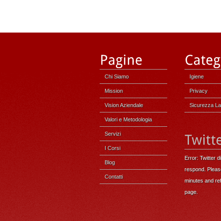
Chi Siamo
Igiene
Mission
Privacy
Vision Aziendale
Sicurezza L
Valori e Metodologia
Servizi
I Corsi
Error: Twitter d
Blog
respond. Pleas
Contatti
minutes and ref
page.