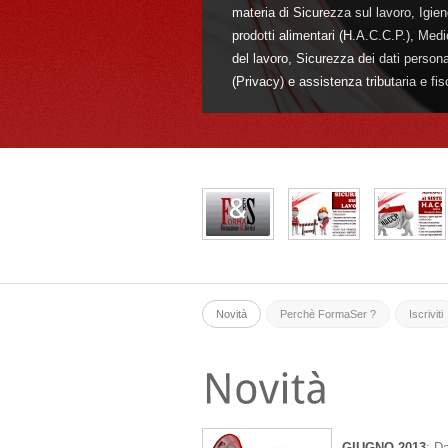
materia di Sicurezza sul lavoro, Igien
prodotti alimentari (H.A.C.C.P.), Medi
del lavoro, Sicurezza dei dati persona
(Privacy) e assistenza tributaria e fis
Novità
Perchè FormaSer ?
Iscriviti
GIUGNO 2013
: D