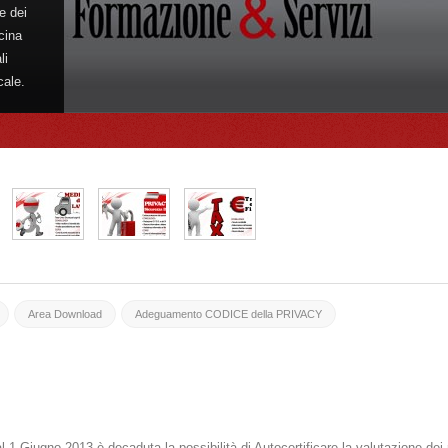
e dei
cina
li
cale.
Area Download
Adeguamento CODICE della PRIVACY
al 1 Giugno 2013 è decaduta la possibilità di Autocertificare la valutazione de