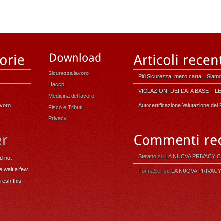
Sicurezza lavoro
Più Sicurezza, meno carta…Siamo
Haccp
VIOLAZIONI DEI DATA BASE – 
Medicina del lavoro
avoro
Autocertificazione Valutazione de
Fisco e Tributi
Privacy
Stefano
su
LA NUOVA PRIVACY 
id not
e wait a few
FormaSer su
LA NUOVA PRIVACY
resh this