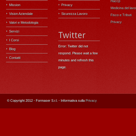
Haccp
Mission
Privacy
Medicina del lavo
Vision Aziendale
Sicurezza Lavoro
Fisco e Tributi
Privacy
Valori e Metodologia
Servizi
I Corsi
Error: Twitter did not
Blog
respond. Please wait a few
Contatti
minutes and refresh this
page.
© Copyright 2012 - Formaser S.r.l.
- Informativa sulla
Privacy