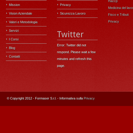
Haccp
Mission
Privacy
Medicina del lavo
Vision Aziendale
Sicurezza Lavoro
Fisco e Tributi
Privacy
Valori e Metodologia
Servizi
I Corsi
Error: Twitter did not
Blog
respond. Please wait a few
Contatti
minutes and refresh this
page.
© Copyright 2012 - Formaser S.r.l.
- Informativa sulla
Privacy