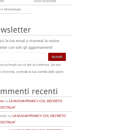
tti
Vision Aziendale
i e Metodologia
sci la tua email e riceverai la nostra
tter con tutti gli aggiornamenti!
rai un'email con un link di conferma. Se non
 riceverla, controlla la tua cartella dello spam.
ano
su
LA NUOVA PRIVACY COL DECRETO
SCITALIA”
maSer su
LA NUOVA PRIVACY COL DECRETO
SCITALIA”