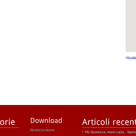
Visual
Sicurezza lavoro
Più Sicurezza, meno carta…Siamo