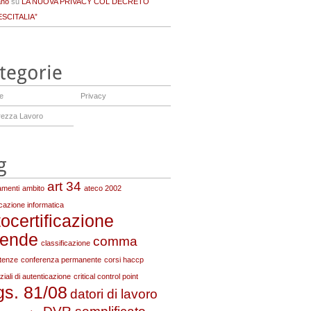
ano
su
LA NUOVA PRIVACY COL DECRETO
SCITALIA”
ne
Privacy
rezza Lavoro
art 34
menti
ambito
ateco 2002
cazione informatica
ocertificazione
iende
comma
classificazione
tenze
conferenza permanente
corsi haccp
iali di autenticazione
critical control point
gs. 81/08
datori di lavoro