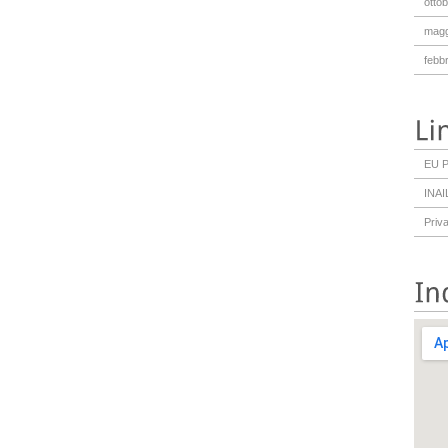
otto
magg
febb
EU P
INAI
Priv