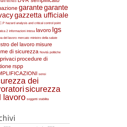
DVR semplificato
inare tecnico
garante
garante
mazione
ivacy
gazzetta ufficiale
C.P
hazard analysis and critical control point
lgs
lavoro
tica 2
informazioni
intesa
na del lavoro
mercato
ministro della salute
stro del lavoro
misure
ime di sicurezza
Novità
politiche
privaci
procedure di
tione
rspp
PLIFICAZIONI
sensi
curezza dei
voratori
sicurezza
l lavoro
soggetti
stabilita