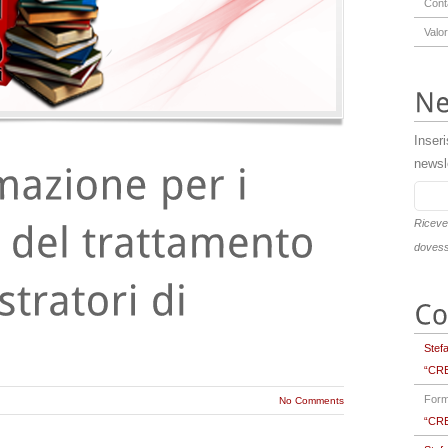
Conta
Valor
Inseri
newsle
Riceve
dovessi
Stef
“CRE
For
No Comments
“CRE