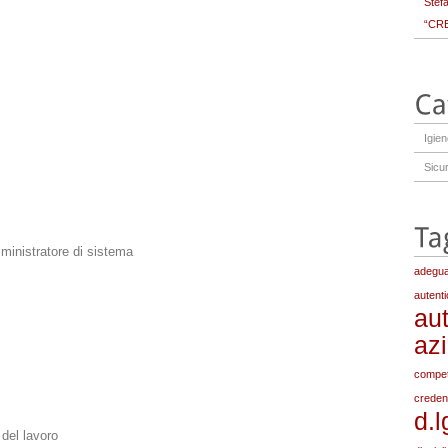
Stef
“CRE
Igie
Sicu
mministratore di sistema
adegua
autenti
aut
az
compe
credenz
d.l
 del lavoro