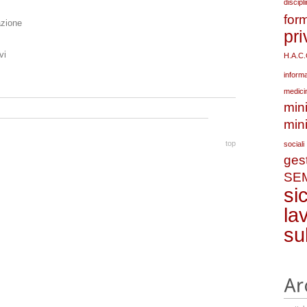
discipl
for
azione
pr
vi
H.A.C.
informa
medici
mini
min
top
sociali
ges
SEM
si
la
su