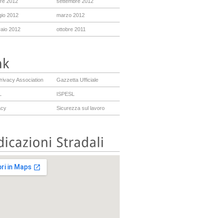
bre 2012
settembre 2012
io 2012
marzo 2012
raio 2012
ottobre 2011
rivacy Association
Gazzetta Ufficiale
L
ISPESL
acy
Sicurezza sul lavoro