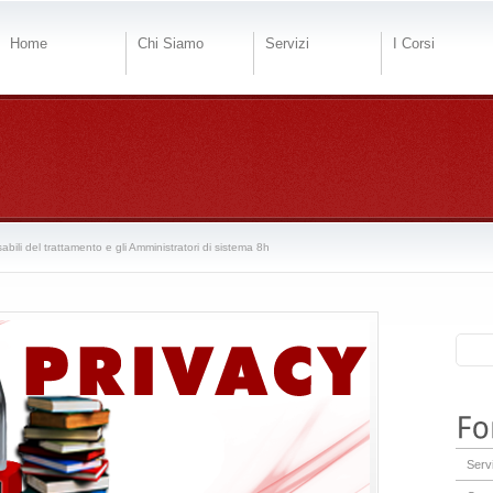
Home
Chi Siamo
Servizi
I Corsi
bili del trattamento e gli Amministratori di sistema 8h
Servi